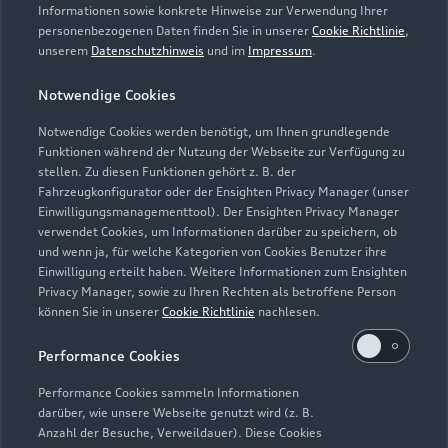
Servicetermin vereinbaren
Informationen sowie konkrete Hinweise zur Verwendung Ihrer
personenbezogenen Daten finden Sie in unserer
Cookie Richtlinie
,
unserem
Datenschutzhinweis
und im
Impressum
.
Notwendige Cookies
Autohaus Schlüchtern
Notwendige Cookies werden benötigt, um Ihnen grundlegende
Funktionen während der Nutzung der Webseite zur Verfügung zu
Atzert & Weber GmbH &
stellen. Zu diesen Funktionen gehört z. B. der
Co. KG
Fahrzeugkonfigurator oder der Ensighten Privacy Manager (unser
Einwilligungsmanagementtool). Der Ensighten Privacy Manager
verwendet Cookies, um Informationen darüber zu speichern, ob
Servicepartner
e-tron
und wenn ja, für welche Kategorien von Cookies Benutzer ihre
Einwilligung erteilt haben. Weitere Informationen zum Ensighten
Privacy Manager, sowie zu Ihren Rechten als betroffene Person
können Sie in unserer
Cookie Richtlinie
nachlesen.
Performance Cookies
Performance Cookies sammeln Informationen
darüber, wie unsere Webseite genutzt wird (z. B.
Anzahl der Besuche, Verweildauer). Diese Cookies