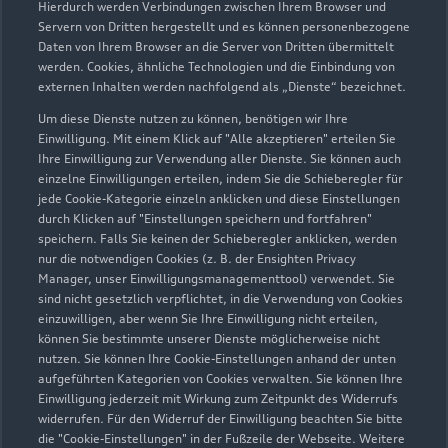
Hierdurch werden Verbindungen zwischen Ihrem Browser und
Servern von Dritten hergestellt und es können personenbezogene
Daten von Ihrem Browser an die Server von Dritten übermittelt
Wir beraten Sie gerne
werden. Cookies, ähnliche Technologien und die Einbindung von
externen Inhalten werden nachfolgend als „Dienste“ bezeichnet.
Hier finden Sie die passenden Ansprechpartnerinnen
Um diese Dienste nutzen zu können, benötigen wir Ihre
und Ansprechpartner.
Einwilligung. Mit einem Klick auf "Alle akzeptieren" erteilen Sie
Ihre Einwilligung zur Verwendung aller Dienste. Sie können auch
einzelne Einwilligungen erteilen, indem Sie die Schieberegler für
Zur Teamübersicht
jede Cookie-Kategorie einzeln anklicken und diese Einstellungen
durch Klicken auf "Einstellungen speichern und fortfahren"
speichern. Falls Sie keinen der Schieberegler anklicken, werden
nur die notwendigen Cookies (z. B. der Ensighten Privacy
Manager, unser Einwilligungsmanagementtool) verwendet. Sie
sind nicht gesetzlich verpflichtet, in die Verwendung von Cookies
einzuwilligen, aber wenn Sie Ihre Einwilligung nicht erteilen,
können Sie bestimmte unserer Dienste möglicherweise nicht
nutzen. Sie können Ihre Cookie-Einstellungen anhand der unten
Serviceberater kontaktieren
aufgeführten Kategorien von Cookies verwalten. Sie können Ihre
Einwilligung jederzeit mit Wirkung zum Zeitpunkt des Widerrufs
widerrufen. Für den Widerruf der Einwilligung beachten Sie bitte
die "Cookie-Einstellungen" in der Fußzeile der Webseite. Weitere