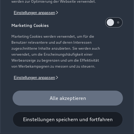
werden zur Optimierung der Webseite verwendet.
Einstellungen anpassen
Marketing Cookies
Alte Bahnhofstraße 20
Marketing Cookies werden verwendet, um für die
36381 Schlüchtern
Benutzer relevantere und auf deren Interessen
zugeschnittene Inhalte anzubieten. Sie werden auch
06661 96110
verwendet, um die Erscheinungshäufigkeit einer
Werbeanzeige zu begrenzen und um die Effektivität
von Werbekampagnen zu messen und zu steuern.
info.schluechtern@atzert-weber.de
Einstellungen anpassen
Kontaktdaten herunterladen
Alle akzeptieren
Öffnungszeiten
Einstellungen speichern und fortfahren
Verkauf